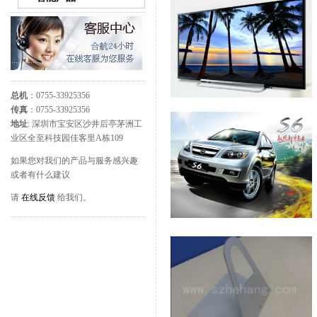
总机
：0755-33925356
传真
：0755-33925356
地址
: 深圳市宝安区沙井后亭茅洲工
业区全至科技园佳客里A栋109
如果您对我们的产品与服务感兴趣
或者有什么建议
请
在线反馈
给我们。